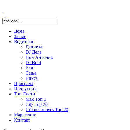
Дома
За нас
Водители
Даниела
DJ Дела
Џон Антонио
DJ Bobi
Ели
Сања
Викса
Програма
Продукција
Топ Листи
Мак Топ 5
City Top 20
Urban Grooves Top 20
Маркетинг
Контакт